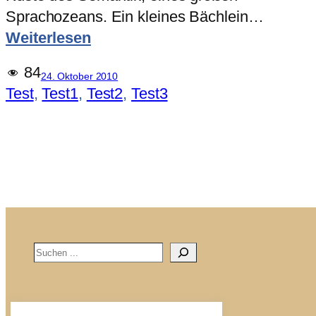
Sprachozeans. Ein kleines Bächlein…
:
Weiterlesen
Test
84
24. Oktober 2010
der
Test
, 
Test1
, 
Test2
, 
Test3
neuen
Shortcodes
Search