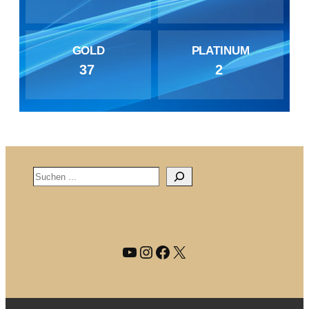
GOLD
PLATINUM
37
2
Search
YouTube
Instagram
Facebook
X